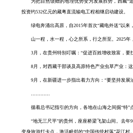
为把自然馈赠的地理优势变为发展胜势，西藏
“
投资约532亿元的藏粤直流输电工程相继启动建设。
绿电奔涌出高原，自
2015年首次“藏电外送”以
山一程，水一程，心之所系，行之所至。
202
3月，在贵州特别叮嘱：“促进百姓增收致富，要
8月，对西藏干部谈及高原特色产业虫草产业：这
9月，在新疆进一步指出着力方向：“要坚持发展
…………
循着总书记指引的方向，各地在山海之间掘
“特
“地无三尺平”的贵州，座座桥梁飞架山间。去年
变身旅游打卡点，激活毗邻的“中国传统村落”花江村。