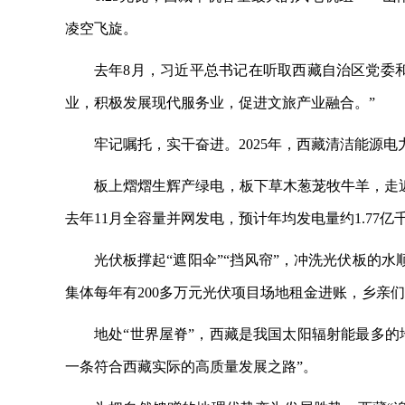
凌空飞旋。
去年
8月，习近平总书记在听取西藏自治区党委
业，积极发展现代服务业，促进文旅产业融合。”
牢记嘱托，实干奋进。
2025年，西藏清洁能源
板上熠熠生辉产绿电，板下草木葱茏牧牛羊，走
去年11月全容量并网发电，预计年均发电量约1.77亿
光伏板撑起
“遮阳伞”“挡风帘”，冲洗光伏板的
集体每年有200多万元光伏项目场地租金进账，乡亲
地处
“世界屋脊”，西藏是我国太阳辐射能最多的
一条符合西藏实际的高质量发展之路”。