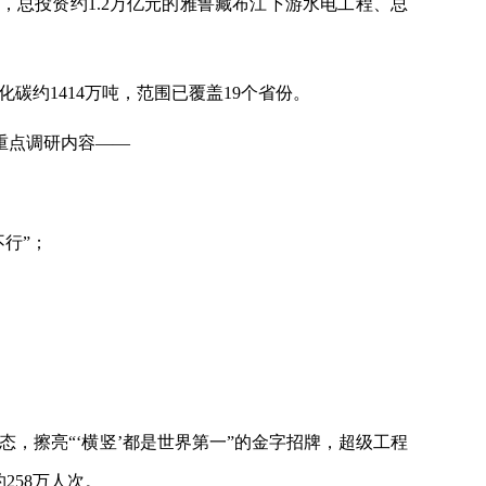
，总投资约1.2万亿元的雅鲁藏布江下游水电工程、总
化碳约1414万吨，范围已覆盖19个省份。
重点调研内容——
行”；
态，擦亮“‘横竖’都是世界第一”的金字招牌，超级工程
258万人次。