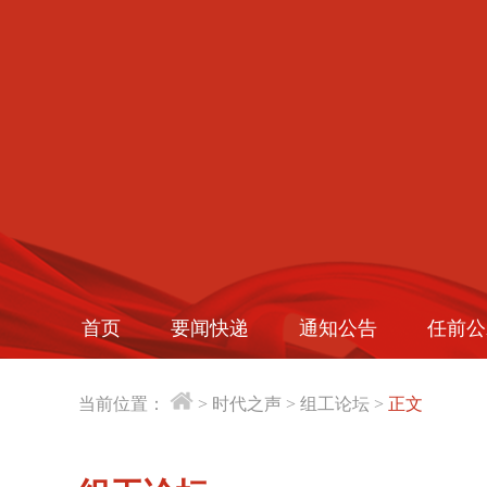
首页
要闻快递
通知公告
任前公
当前位置：
>
时代之声
>
组工论坛
>
正文