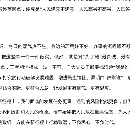
最终落脚点，终究是“人民满意不满意、人民高兴不高兴、人民答
通、冬日的暖气热不热、身边的环境好不好、办事的流程顺不
把这些事一件一件做实、做好，就是对“为了谁”最真诚、最有力
撑点，三者相辅相成、缺一不可。广大党员干部要搞清楚“我是谁
实打实的行动破解发展难题、增进民生福祉。弄明白“依靠谁”，
更贴合实际、更符合民意，让发展更有底气、更有温度。
”新征程上，我们面临的发展任务更重、遇到的风险挑战更多，但
究经不起历史和人民的检验。唯有始终把人民放在最高位置，为
的政绩，方能在新征程上行稳致远，不负民心、不负时代。