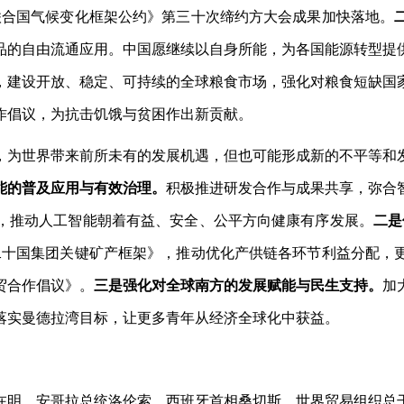
联合国气候变化框架公约》第三十次缔约方大会成果加快落地。
品的自由流通应用。中国愿继续以自身所能，为各国能源转型提
，建设开放、稳定、可持续的全球粮食市场，强化对粮食短缺国
作倡议，为抗击饥饿与贫困作出新贡献。
，为世界带来前所未有的发展机遇，但也可能形成新的不平等和
能的普及应用与有效治理。
积极推进研发合作与成果共享，弥合
，推动人工智能朝着有益、安全、公平方向健康有序发展。
二是
二十国集团关键矿产框架》，推动优化产供链各环节利益分配，
贸合作倡议》。
三是强化对全球南方的发展赋能与民生支持。
加
落实曼德拉湾目标，让更多青年从经济全球化中获益。
。
在明、安哥拉总统洛伦索、西班牙首相桑切斯、世界贸易组织总