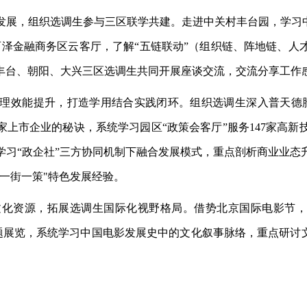
发展，组织选调生参与三区联学共建。走进中关村丰台园，学习
丽泽金融商务区云客厅，了解“五链联动”（组织链、阵地链、
丰台、朝阳、大兴三区选调生共同开展座谈交流，交流分享工作
理效能提升，打造学用结合实践闭环。组织选调生深入普天德
12家上市企业的秘诀，系统学习园区“政策会客厅”服务147家
学习“政企社”三方协同机制下融合发展模式，重点剖析商业业态
一街一策"特色发展经验。
文化资源，拓展选调生国际化视野格局。借势北京国际电影节
主题展览，系统学习中国电影发展史中的文化叙事脉络，重点研讨