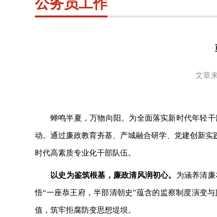
公务员工作
文章来
蝉鸣半夏，万物向阳。为全面落实新时代年轻干
动。通过廉政教育夯基、产城融合研学、党建创新实
时代高素质专业化干部队伍。
以史为鉴筑根基，廉政清风润初心。
为涵养清廉
悟
“一座恭王府，半部清朝史”蕴含的监察制度演变
值，筑牢拒腐防变思想堤坝。