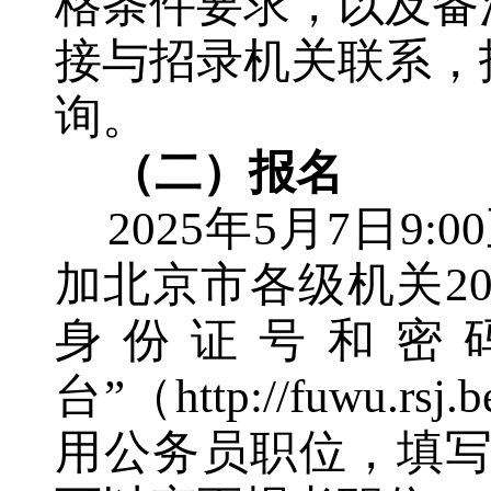
格条件要求
，
以及备
接与招录机关联系，
询。
（二）报名
202
5
年
5
月
7
日
9:00
加北京市各级机关
2
身份证号和密
台
”
（
http://fuwu.rsj.
用公务员职位，填