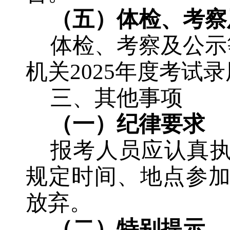
（五）体检
、
考察
体检
、
考察
及
公示
机关
202
5
年度
考试
录
三、其他事项
（一）纪律要求
报考
人员
应认真
规定时间、地点参
放弃。
（二）特别提示