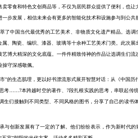
售卖零食和特色文创商品等，不仅为居民群众提供了便利，也让
进一步发展，相信未来会有更多的智能化技术和设施参与到公共
萃了中国当代最优秀的工艺美术、非物质文化遗产精品。选调
、金属、陶瓷、编织、漆器、玻璃等十余种工艺美术门类。此次
技艺博大精深的文化底蕴。一件件精致传神的作品让选调生们流
业操守深感敬佩。
城市”的生态肌理，更以好书漂流形式展开智慧对话：从《中国历
思考……7本跨越时空的著作、7段扎根实践的思考，串联起传
调生们接触到不同类型、不同风格的图书，分享了自己的读书
传承与创新发展有了一定的了解。他们纷纷表示，作为新时代的青
“五宜”朝阳的当代方案。活动多多精彩不断