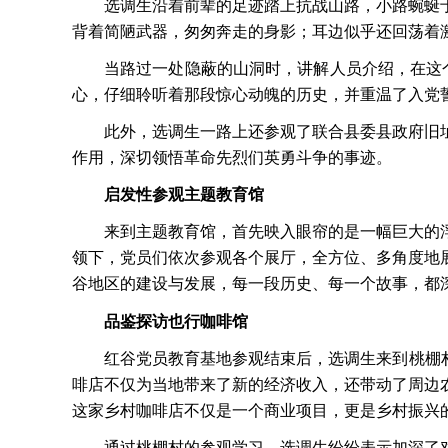
选调生沿着前辈的足迹踏上抗战山路，小路蜿蜒
背着简陋武器，匆匆奔走的身影；耳边似乎还回荡着
当路过一处隐蔽的山洞时，讲解人员介绍，在这
心，仔细聆听着那段惊心动魄的历史，并重温了入党
此外，选调生一路上还参观了联合县委县政府旧
作用，深切领悟革命先烈们英勇斗争的事迹。
启发性参观主题教育馆
来到主题教育馆，首先映入眼帘的是一幅巨大的
领下，党员们依次参观各个展厅，全方位、多角度地
谷地区的建设与发展，每一段历史、每一个故事，都
品鉴探访也行咖啡馆
红谷党员教育基地参观结束后，选调生来到桃棚
啡店不仅为当地带来了新的经济收入，还带动了周边
这家乡村咖啡店不仅是一个商业项目，更是乡村振兴
通过桃棚村的参观学习，选调生纷纷表示加深了