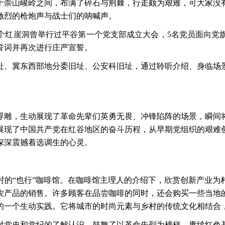
于崇山峻岭之间，布满了碎石与荆棘，行走颇为艰难，可大家没
激烈的枪炮声与战士们的呐喊声。
个红崖洞曾举行过平谷第一个党支部成立大会，
5名党员面向党
誓词并再次进行庄严宣誓。
址、冀东西部地分委旧址、公安科旧址，通过聆听介绍、身临场
浮雕，生动展现了革命先辈们英勇无畏、冲锋陷阵的场景，瞬间
展现了中国共产党在红谷地区的奋斗历程，从早期党组织的艰难
深深震撼着选调生的心灵。
村的
“也行”咖啡馆。在咖啡馆主理人的介绍下，欣赏创新产业为
农产品的销售。许多顾客在品尝咖啡的同时，还会购买一些当地
的一个生动实践。它将城市的时尚元素与乡村的传统文化相结合
对党史和党纪的了解认识，鼓舞了以革命先烈为榜样，赓续红色