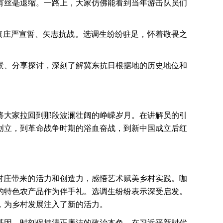
有丝毫退缩。一路上，大家仿佛能看到当年游击队员们
旗庄严宣誓、矢志抗战。选调生纷纷驻足，怀着敬畏之
景、分享探讨，深刻了解冀东抗日根据地的历史地位和
将大家拉回到那段波澜壮阔的峥嵘岁月。在讲解员的引
创立，到革命战争时期的浴血奋战，到新中国成立后红
村庄带来的活力和创造力，感悟艺术赋美乡村实践。咖
的特色农产品作为伴手礼。选调生纷纷表示深受启发。
，为乡村发展注入了新的活力。
基因，时刻保持清正廉洁的政治本色。在习近平新时代