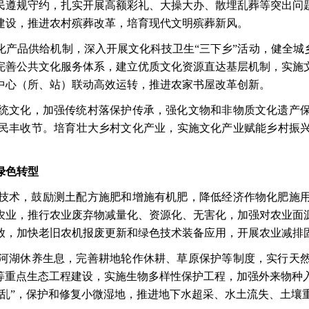
民遵规守约，扎实开展高额彩礼、大操大办、散埋乱葬等突出问
建设，推进农村殡葬改革，培育现代文明殡葬新风。
化产品供给机制，深入开展文化科技卫生
“三下乡”活动，健全城
完善公共文化服务体系，建立优质文化资源直达基层机制，实施
中心（所、站）联动高效运转，推进农家书屋改革创新。
统文化，加强传统村落保护传承，强化文物和非物质文化遗产
民丰收节。培育壮大乡村文化产业，实施文化产业赋能乡村振
绿色转型
技术，鼓励测土配方施肥和增施有机肥，降低经济作物化肥施
农业，推行农业废弃物减量化、资源化、无害化，加强对农业面
放，加快老旧农机报废更新和绿色技术装备应用，开展农业减排
河湖休养生息，完善耕地轮作休耕、草原保护等制度，实行天
”等重点生态工程建设，实施生物多样性保护工程，加强外来物种
四乱”，保护和修复小微湿地，推进地下水超采、水土流失、土壤