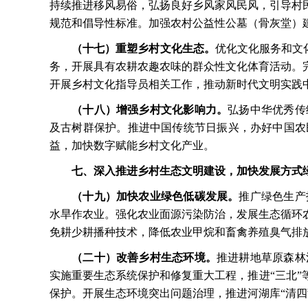
持续推进移风易俗，弘扬良好乡风家风民风，引导村
规范和倡导性标准。加强农村公益性公墓（骨灰堂）
（十七）重塑乡村文化生态。
优化文化服务和文
务，开展具有农耕农趣农味的群众性文化体育活动。
开展乡村文化指导员相关工作，推动新时代文明实践
（十八）增强乡村文化影响力。
弘扬中华优秀传
及古树群保护。推进中国传统节日振兴，办好中国农
益，加快数字赋能乡村文化产业。
七、深入推进乡村生态文明建设，加快发展方式
（十九）加快农业绿色低碳发展。
推广绿色生产
水旱作农业。强化农业面源污染防治，发展生态循环
免耕少耕播种技术，降低农业甲烷和畜禽养殖臭气排
（二十）改善乡村生态环境。
推进耕地草原森林
实施重要生态系统保护和修复重大工程，推进
“三北
保护。开展生态环境突出问题治理，推进河湖库“清