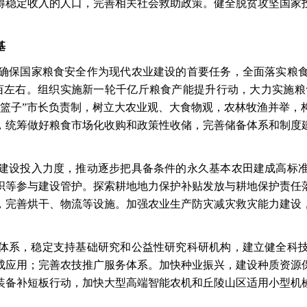
得稳定收入的人口，完善相关社会救助政策。健全脱贫攻坚国家
基
确保国家粮食安全作为现代农业建设的首要任务，全面落实粮
.5亿亩左右。组织实施新一轮千亿斤粮食产能提升行动，大力实施
菜篮子”市长负责制，树立大农业观、大食物观，农林牧渔并举，
，统筹做好粮食市场化收购和政策性收储，完善储备体系和制度
建设投入力度，推动逐步把具备条件的永久基本农田建成高标
织等参与建设管护。探索耕地地力保护补贴发放与耕地保护责任
，完善烘干、物流等设施。加强农业生产防灾减灾救灾能力建设
体系，稳定支持基础研究和公益性研究科研机构，建立健全科
成应用；完善农技推广服务体系。加快种业振兴，建设种质资源
装备补短板行动，加快大型高端智能农机和丘陵山区适用小型机