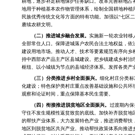
耕地，逐步补足耕地保护任务缺口。改革完善耕地占
地用于种植基本农作物管理体系，绘制全国耕地种植
民族优秀传统文化等方面的特有功能。加强以“七区二
赓续农耕文明。
（二）推进城乡融合发展。
实施新一轮农业转移
全部常住人口。保障进城落户农民合法土地权益，依
建设用地市场。推动人才、技术等要素规范有序向乡
持中西部农产品主产区县城建设。把乡镇建成乡村治
枢纽、以小城镇为节点的县域经济体系。发挥各类产
（三）分类推进乡村全面振兴。
细化村庄分类标
化建设；特色保护类村庄重点改善基础设施和公共环
观察和论证时间，重点保障基本民生需要。
（四）衔接推进脱贫地区全面振兴。
过渡期内保
守住不发生规模性返贫致贫的底线。加快补齐脱贫地
的帮扶产业体系，大力发展特色产业，推进消费帮扶
地区到脱贫地区共兴产业。推动帮扶政策体系向推进