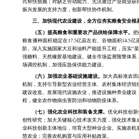
式帮扶措施；对缺乏劳动能力、无法通过产业就业获
振兴发展的支持力度，创新帮扶协作机制。
三、加快现代农业建设，全方位夯实粮食安全根
（五）提高粮食和重要农产品供给保障水平。
把
粮食播种面积稳定在
17.5亿亩左右、谷物面积14
阶。深入实施国家大豆和油料产能提升工程，压实“
强糖料、天然橡胶基地建设。健全市场监测预警体系
场调控机制，加强应急保供能力建设。
（六）加强农业基础设施建设。
加大高标准农田
机制，支持引导新型农业经营主体、农村集体经济组
建设改造。发展现代设施农业，推进设施种养业建设
程，健全农作物病虫害防治和动物防疫体系。
（七）强化农业科技和装备支撑。
优化科技创新
创性研究；加大关键核心技术攻关力度，强化技术集
业科技创新主体地位，培育大型种业企业。实施农机
慧农业；完善农机购置与应用补贴政策。