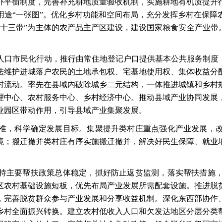
补平衡制度，完善补充耕地质量验收机制，实施耕地有机质提升
用途
“一张图”。优化乡村功能和空间布局，充分发挥乡村在保障
十三带”为主体的农产品主产区建设，建设国家粮食安全产业带
人口市民化行动，推行由常住地登记户口提供基本公共服务制度
法维护进城落户农民的土地承包权、宅基地使用权、集体收益分
村流动。率先在县域内破除城乡二元结构，一体推进城镇和乡村
理中心、农村服务中心、乡村经济中心。推动县域产业协同发展
业园区带动作用，引导县域产业集聚发展。
准，科学确定发展目标。集聚提升类村庄重点强化产业发展，
境；搬迁撤并类村庄有序实施搬迁撤并，解决好民生保障、就业
持主要帮扶政策总体稳定，抓好防止返贫监测，落实帮扶措施
区农村基础设施短板，优先布局产业发展所需配套设施。推进脱
，完善脱贫群众参与产业发展和分享收益机制。深化东西部协作
乡村全面振兴转换。建立农村低收入人口和欠发达地区分层分类