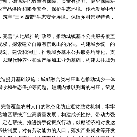
行动，确保耕地数量有保障、质量有提升。健全保障耕
农产品供给和粮食安全、保护生态环境、传承发展中华
。筑牢“三区四带”生态安全屏障。保留乡村景观特色，
，完善
“人地钱挂钩”政策，推动城镇基本公共服务覆盖
配权，探索建立自愿有偿退出的办法。构建城乡统一的
规划、建设和治理，推动城乡基本公共服务均等化。支
，以现代种养业和农产品加工业为基础，构建以县城为
改造提升基础设施；城郊融合类村庄重点推动城乡一体
增收和生态保护等问题。短期内难以判断的村庄，留足
，完善覆盖农村人口的常态化防止返贫致贫机制，牢牢
贫地区帮扶产业高质量发展，构建成长性好、带动力强
、定点帮扶。推进携手促振兴行动，鼓励经济相对发达
帮扶制度，对有劳动能力的人口，落实产业就业等开发