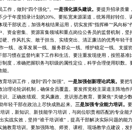
员工作，做到
“四个强化”。
一是强化源头建设。
要提升招录质量
不少于年度招录计划的
20%。要拓宽来源渠道，统筹用好转任
体现干部状态，加强考核结果运用，切实发挥
“指挥棒”“风向
中、资金密集、资源富集领域和重点岗位公务员的监督机制，坚
过硬、作风扎实、敢于担当、实绩突出、清正廉洁的优秀年轻干
作一线、改革发展一线、服务群众一线、维护稳定一线、支援
干部习惯在监督约束下工作和生活。要注重发现使用，按照基准
行制度，准确把握职务与职级的属性定位，科学合理使用职数。
效能。
教育培训工作，做到
“四个加强”。
一是加强创新理论武装。
要把
政治理论轮训机制，确保全员覆盖。要发挥党校主渠道主阵地作
意识、正确政绩观、党风廉政、意识形态教育。要聚焦
“关键少
助年轻干部在政治上尽快成熟起来。
三是加强专业能力培训。
力培训，新知识、新技能学习培训，与岗位职责相匹配的专业能
出实战实效，坚持“谁干培训谁”，提高干部解决实际问题的能
实施教育培训。要加强阵地、师资、课程、现场教学点建设，发