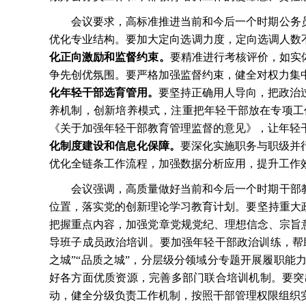
会议要求，高标准推进当前和今后一个时期公务
优化专业结构。要加大定向选调力度，定向选调人数
化正向激励和监督约束。
要精准进行考核评价，如实
争先创优氛围。要严格加强监督约束，健全对权力集
化年轻干部选育管用。
要坚持正确用人导向，把政治
养机制，创新培养模式，注重把年轻干部放在专项工
《关于加强年轻干部教育管理监督的意见》，让年轻
化制度建设和信息化保障。
要深化实施职务与职级并
优化全链条工作流程，加强数据分析应用，提升工作
会议强调，高质量做好当前和今后一个时期干部
位置，落实党的创新理论学习教育计划。要坚持重大
把握重点内容，加强党章党规党纪、理想信念、宗旨
导班子成员政治培训。要加强年轻干部政治训练，帮
之城”“品质之城”，分层级分领域分专题开展履职能
好各方面优质资源，完善多部门联合培训机制。要突
动，健全分级负责工作机制，按照干部管理权限组织