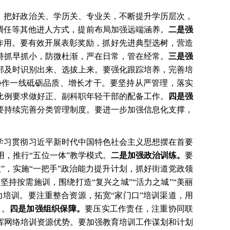
，把好政治关、学历关、专业关，不断提升学历层次，
、调任等其他进人方式，提前布局加强远端涵养。
二是强
标”作用。要有效开展表彰奖励，抓好先进典型选树，营造
持抓早抓小，防微杜渐，严在日常，管在经常。
三是强
部及时识别出来、选拔上来。要强化跟踪培养，完善培
协作一线砥砺品质、增长才干。要坚持从严管理，落实
比例要求做好正、副科职年轻干部的配备工作。
四是强
要持续完善分类管理制度。要进一步加强信息化支撑，
学习贯彻习近平新时代中国特色社会主义思想摆在首要
用，推行
“五位一体”教学模式。
二是加强政治训练。
要
数”，实施“一把手”政治能力提升计划，抓好街道党政领
要坚持按需施训，围绕打造
“复兴之城”“活力之城”“美丽
力培训。要注重整合资源，拓宽“家门口”培训渠道，用
力。
四是加强组织保障。
要压实工作责任，注重协同联
挥网络培训资源优势。要加强教育培训工作谋划和计划