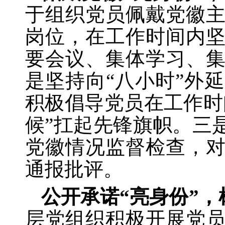
于组织党员佩戴党徽
岗位，在工作时间内
要会议、集体学习、
是坚持向“八小时”外
积极倡导党员在工作时
候”扛起先锋旗帜。三
党徽情况监督检查，
通报批评。
公开承诺“亮身份”
层党组织积极开展党