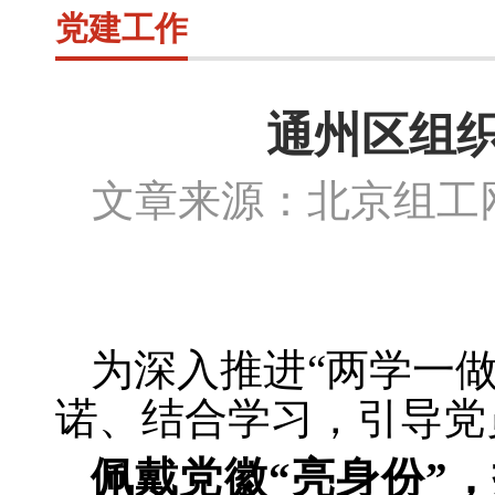
党建工作
通州区组织
文章来源：北京组
为深入推进“两学一
诺、结合学习，引导党
佩戴党徽“亮身份”