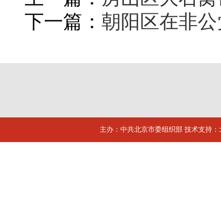
下一篇：
朝阳区在非公
主办：中共北京市委组织部 技术支持：北