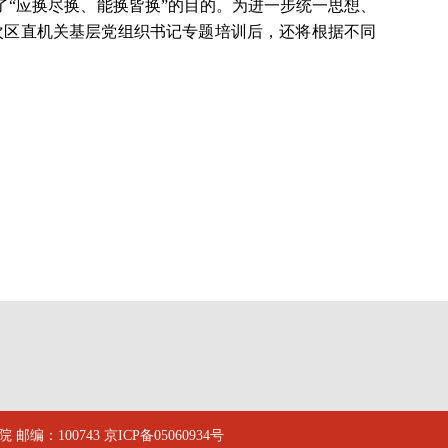
了“应换尽换、能换皆换”的目的。为进一步统一思想、
次区直机关基层党组织书记专题培训后，还将根据不同
邮编：100743
京ICP备05060934号