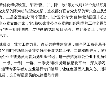
断优化组织设置。采取
“撤、并、降、改”等方式对176个党组
党支部的降为功能型党支部，选改部分联合党支部的牵头企业及
。二是全面完成“两个覆盖”。以“五个清”为目标摸清园区非公
业党支部74家，实现960家非公企业党的组织和党的工作全
因工程”等一批叫得响、过得硬的党建项目品牌。在此基础上，挖掘
活力。
域联动，壮大工作力量。盘活共驻共建资源，联合区工商分局开
导的同时推动非公企业更好地开展党建工作。二是双向进入，发
员企业主或党员高管为党组织书记，进一步拓宽非公企业中党员
、一报、一刊、一群、一系统”非公党建信息化平台，深入学习
课，邀请专家学者对企业进行专门辅导，让红色基因入脑入心、指
并兑诺，充分彰显党员的先锋模范作用。