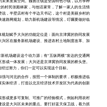
的未来发展空间。魏善庄镇是全国特色小镇，以月季种
堂的村民张殿林家，与他话家常，了解一家人的生活情
赞说，半壁店村有个半边天书记，这个村是美丽乡村的
快速路网规划，助力新机场建设等情况，叮嘱要做好临
总体规划赋予大兴的功能定位是：面向京津冀的协同发展
大兴区在服务新机场建设、推进农村土地制度改革、加
有新机场建设这个动力源；有
“五纵两横”发达的交通网
区形成一体发展；大兴还是京津冀协同发展的桥头堡。
信经过努力，你们一定可以实现这个目标。
加强与河北的合作，按照一个体制的要求，积极推进临
展实体经济，打造以北京经济技术开发区为代表的创新
索形成更多可复制、可推广的经验模式，例如利用农村
建设是大兴区未来的重点。要打好蓝天保卫战，着力抓