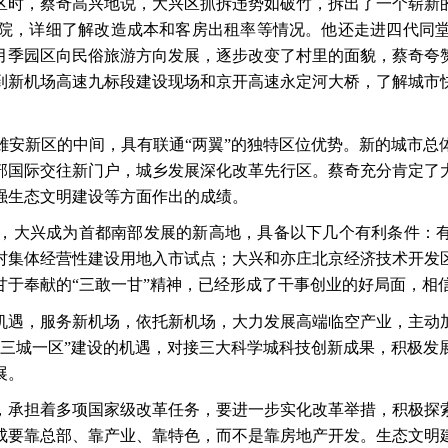
区时，蔡奇高兴地说，大兴区抓拆违势如破竹，拆出了一个崭新
院，详细了解改造成本和客房出租率等情况。他还走进四代同
月季园区向民俗旅游方向发展，逐步改变了村里的面貌，蔡奇夸
到新机场高速九标段建设现场和京开高速永定河大桥，了解城市
雄安新区的中间，具有联通
“两翼”的独特区位优势。新的城市
部国际交往新门户，城乡发展深化改革先行区。蔡奇充分肯定了
强生态文明建设等方面作出的成绩。
，大兴成为首都南部发展的新高地，具备以下几个有利条件：
村集体经营性建设用地入市试点；大兴和亦庄北京经济技术开发
甘于奉献的“三敢一甘”精神，已经形成了干事创业的好局面，相
机遇，服务新机场，依托新机场，大力发展高端临空产业，主动
“三城一区”建设的机遇，对接三大科学城科技创新成果，积极发
展。
，承担着多项国家级改革任务，要进一步实化改革举措，积极探
成要靠总部、靠产业、靠特色，而不是靠房地产开发。生态文明