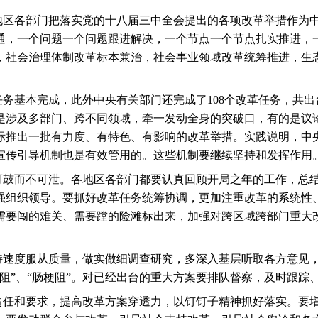
地区各部门把落实党的十八届三中全会提出的各项改革举措作为
通，一个问题一个问题跟进解决，一个节点一个节点扎实推进，
，社会治理体制改革标本兼治，社会事业领域改革统筹推进，生
任务基本完成，此外中央有关部门还完成了
108
个改革任务，共出
是涉及多部门、跨不同领域，牵一发动全身的突破口，有的是议
际推出一批有力度、有特色、有影响的改革举措。实践说明，中
宣传引导机制也是有效管用的。这些机制要继续坚持和发挥作用
可鼓而不可泄。各地区各部门都要认真回顾开局之年的工作，总
强组织领导。要抓好改革任务统筹协调，更加注重改革的系统性
需要闯的难关、需要蹚的险滩标出来，加强对跨区域跨部门重大
持速度服从质量，做实做细调查研究，多深入基层听取各方意见
阻”、“肠梗阻”。对已经出台的重大方案要排队督察，及时跟踪
责任和要求，提高改革方案穿透力，以钉钉子精神抓好落实。要