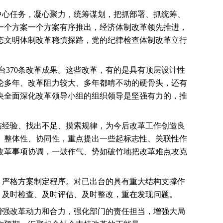
中心任务，凝心聚力，统筹谋划，把抓部署、抓统筹、
一个方案一个方案有序推出，经济体制改革领先推进，
态文明体制改革稳慎探路，党的纪律检查体制改革立行
台
370
条改革成果。这些改革，有的是具有顶层设计性
论多年、改革阻力较大、多年都啃不动的硬骨头，还有
央全面深化改革领导小组的组织领导是坚强有力的，推
。
结经验、找出不足、摸索规律，为今后改革工作创造良
、整体性、协同性，重点提出一些起标志性、关联性作
改革事项协调，一鼓作气、势如破竹地把改革难点攻克
，严格方案制定程序。对已出台的具有重大结构支撑作
、及时检查、及时评估、及时整改，重在发现问题。
增强改革动力和合力，强化部门的责任担当，增强大局