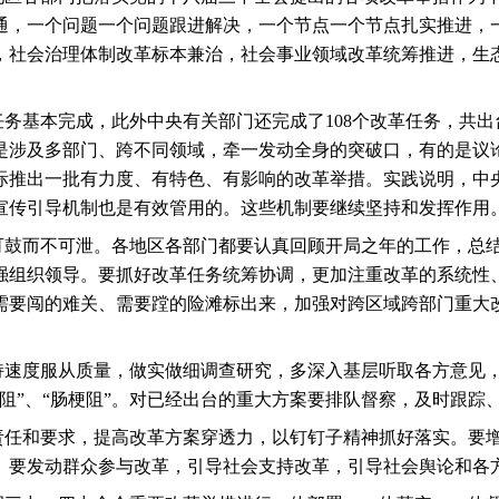
通，一个问题一个问题跟进解决，一个节点一个节点扎实推进，
，社会治理体制改革标本兼治，社会事业领域改革统筹推进，生
任务基本完成，此外中央有关部门还完成了
108
个改革任务，共出
是涉及多部门、跨不同领域，牵一发动全身的突破口，有的是议
际推出一批有力度、有特色、有影响的改革举措。实践说明，中
宣传引导机制也是有效管用的。这些机制要继续坚持和发挥作用
可鼓而不可泄。各地区各部门都要认真回顾开局之年的工作，总
强组织领导。要抓好改革任务统筹协调，更加注重改革的系统性
需要闯的难关、需要蹚的险滩标出来，加强对跨区域跨部门重大
持速度服从质量，做实做细调查研究，多深入基层听取各方意见
阻”、“肠梗阻”。对已经出台的重大方案要排队督察，及时跟踪
责任和要求，提高改革方案穿透力，以钉钉子精神抓好落实。要
。要发动群众参与改革，引导社会支持改革，引导社会舆论和各