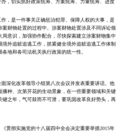
督办，切实抓好政策统筹、方案统筹、力量统筹、进度
工作，是一件事关正确惩治犯罪、保障人权的大事，是
涉案财物处置的过程中。涉案财物处置涉及不同诉讼领
大局意识，加强协作配合，尽快探索建立涉案财物集中
强境外追赃追逃工作，抓紧健全境外追赃追逃工作体制
强各地和各司法机关执行政策的统一性。
全面深化改革领导小组第八次会议并发表重要讲话。他
面播种、次第开花的生动景象，在一些重要领域和关键
关键之年，气可鼓而不可泄，要巩固改革良好势头，再
、《贯彻实施党的十八届四中全会决定重要举措
2015
年