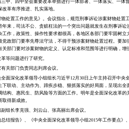
届三中、四中全会重要改革举措进行一体部署、一体落实、一体
保改革有序推进、扎实落地。
财物处置工作的意见》。会议指出，规范刑事诉讼涉案财物处置
些年来，司法不公、贪赃枉法的一个突出问题就发生在刑事诉讼
杂工作，政策性、操作性要求都很高，各地区各部门要牢固树立
级党政部门要率先尊法守法，不得干预涉案财物处置过程。要加
有关部门要对涉案财物的定义、认定标准和范围等进行明确，增
改革等问题进行了研究。
家有关部门负责同志列席会议。
央全面深化改革领导小组组长习近平
12
月
30
日上午主持召开中央
上下联动、主动作为、蹄疾步稳、狠抓落实的好局面，呈现出全
调结构、惠民生、防风险等方面的工作。明年是全面深化改革的
断取得新成效。
组副组长李克强、刘云山、张高丽出席会议。
的总结报告》、《中央全面深化改革领导小组
2015
年工作要点》