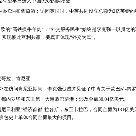
品有望早日进入中国民众的购物篮。
多橄榄油和葡萄酒；访问英国时，中英共同设立总额为
2
亿英镑的
东欧的“高铁换牛羊肉”，“外交服务民生”始终是李克强一以贯之
，实现彼此互利共赢，要真正体现“外交为民”。
安哥拉、肯尼亚
外在访问肯尼亚期间，李克强促成并见证了中肯关于蒙巴萨
-
内
首都内罗毕和东非第一大港蒙巴萨港；涉及金额
38.04
亿美元。
尼日利亚“经济首都”拉各斯，东至卡拉巴；合同金额为
131
亿美
承包史上单体合同金额最大的项目。