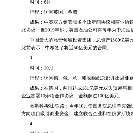
时间：
6
月
行程：访问英国、希腊
成果：中英双方签署
40
多个政府间协议和商业协
此协议，自
2019
年起，英国石油公司将每年为中海油
中国最大的私营领域投资集团，总资产达
80
亿美
此前表示，中希签了将近
50
亿美元的合同。
3
时间：
10
月
行程：访问德、俄、意、粮农组织总部并出席亚
成果：在德国，两国达成
181
亿美元双边贸易与相
企业签署
10
余项合作协议，金额超过
100
亿美元。
莫斯科
-
喀山铁路：今年
10
月份国务院总理李克强
方向项目吸引商业资金、建立联合企业和在俄罗斯境
4