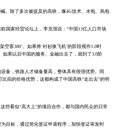
呐喊。除了多次被提及的高铁，像
4G
技术、水电、风电
欧国家经贸论坛上，李克强说：“中国
13
亿人口市场
一架空客
380
’。如果将‘衬衫换飞机’的阶段视作
1.0
时
。如果以后中国的服务、金融出去了，就到了
3.0
阶
的设备，铁路人才储备量高，整体具有很强优势。同
比拟的价格优势，这都构成了中国高铁“走出去”的明
这些看似“高大上”的项目合作，都与国内民众的日常
时为目标，通过简化签证申请程序，加快签证审发时