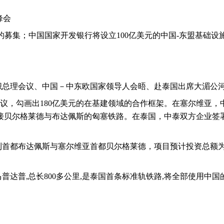
峰会
的募集；中国国家开发银行将设立
100
亿美元的中国
-
东盟基础设
织总理会议、中国－中东欧国家领导人会晤、赴泰国出席大湄公
议，勾画出
180
亿美元的在基建领域的合作框架。在塞尔维亚，
接贝尔格莱德与布达佩斯的匈塞铁路。在泰国，中泰双方企业签
利首都布达佩斯与塞尔维亚首都贝尔格莱德，项目预计投资总额
马普达普
,
总长
800
多公里
,
是泰国首条标准轨铁路
,
将全部使用中国