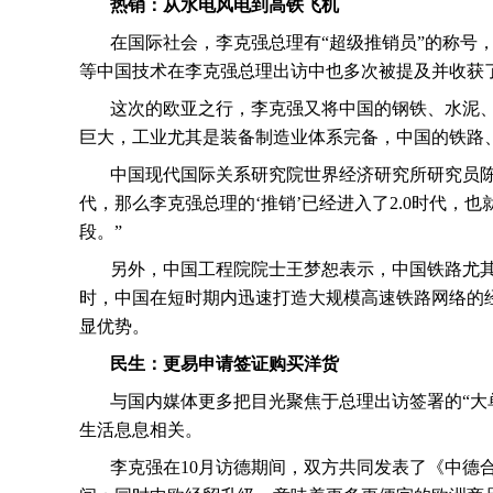
热销：从水电风电到高铁飞机
在国际社会，李克强总理有“超级推销员”的称号
等中国技术在李克强总理出访中也多次被提及并收获
这次的欧亚之行，李克强又将中国的钢铁、水泥
巨大，工业尤其是装备制造业体系完备，中国的铁路
中国现代国际关系研究院世界经济研究所研究员陈
代，那么李克强总理的‘推销’已经进入了
2.0
时代，也
段。”
另外，中国工程院院士王梦恕表示，中国铁路尤
时，中国在短时期内迅速打造大规模高速铁路网络的
显优势。
民生：更易申请签证购买洋货
与国内媒体更多把目光聚焦于总理出访签署的“大
生活息息相关。
李克强在
10
月访德期间，双方共同发表了《中德