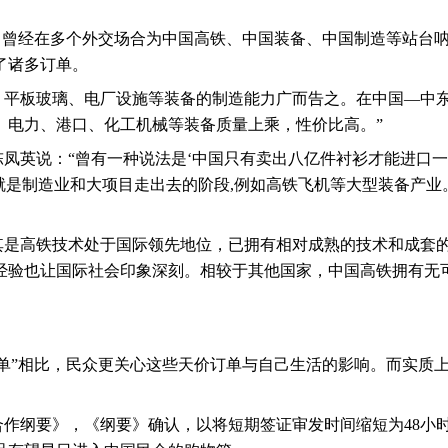
，曾经在多个外交场合为中国高铁、中国装备、中国制造等站台
了诸多订单。
、平板玻璃、电厂设施等装备的制造能力广而告之。在中国—中东
、电力、港口、化工机械等装备质量上乘，性价比高。”
凤英说：“曾有一种说法是‘中国只有卖出八亿件衬衫才能进口
就是制造业和大项目走出去的阶段
,
例如高铁飞机等大型装备产业
其是高铁技术处于国际领先地位，已拥有相对成熟的技术和成套
经验也让国际社会印象深刻。相较于其他国家，中国高铁拥有无可
单”相比，民众更关心这些天价订单与自己生活的影响。而实质上
合作纲要》，《纲要》确认，以将短期签证审发时间缩短为
48
小