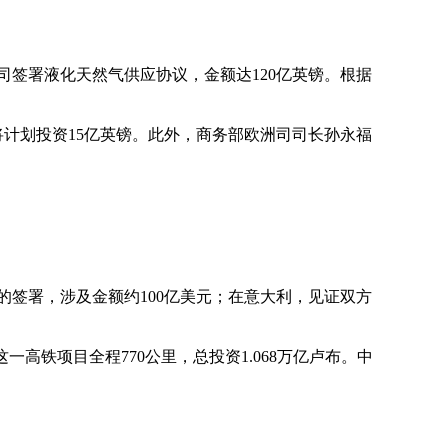
司签署液化天然气供应协议，金额达
120
亿英镑。根据
将计划投资
15
亿英镑。此外，商务部欧洲司司长孙永福
的签署，涉及金额约
100
亿美元；在意大利，见证双方
这一高铁项目全程
770
公里，总投资
1.068
万亿卢布。中