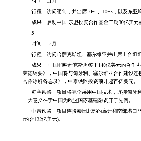
时间：
11
月
行程：访问缅甸，并出席
10+1
、
10+3
，以及东亚
成果：启动中国
-
东盟投资合作基金二期
30
亿美元
5
时间：
12
月
行程：访问哈萨克斯坦、塞尔维亚并出席上合组
成果： 中国和哈萨克斯坦签下
140
亿美元的合作协
莱德纲要》，中国将与匈牙利、塞尔维亚合作建设连
合作谅解备忘录》，中泰铁路投资预计超百亿美元。
匈塞铁路：项目将完全采用中国技术，连接匈牙
一大意义在于中国为欧盟国家基建融资开了先例。
中泰铁路：项目连接泰国北部的廊开和南部港口
(
约合
122
亿美元
)
。