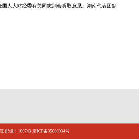
全国人大财经委有关同志到会听取意见。湖南代表团副
邮编：100743
京ICP备05060934号