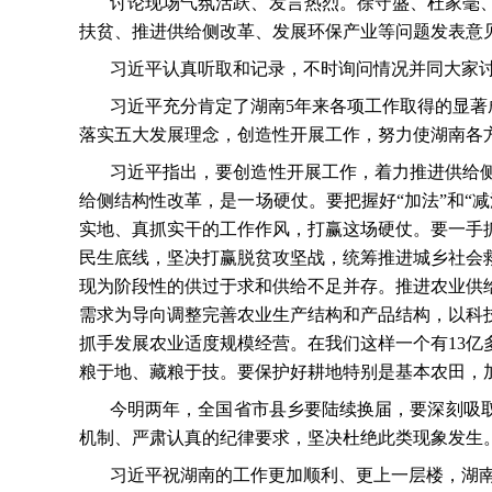
讨论现场气氛活跃、发言热烈。徐守盛、杜家毫
扶贫、推进供给侧改革、发展环保产业等问题发表意
习近平认真听取和记录，不时询问情况并同大家
习近平充分肯定了湖南
5
年来各项工作取得的显著
落实五大发展理念，创造性开展工作，努力使湖南各
习近平指出，要创造性开展工作，着力推进供给
给侧结构性改革，是一场硬仗。要把握好“加法”和“
实地、真抓实干的工作作风，打赢这场硬仗。要一手
民生底线，坚决打赢脱贫攻坚战，统筹推进城乡社会
现为阶段性的供过于求和供给不足并存。推进农业供
需求为导向调整完善农业生产结构和产品结构，以科
抓手发展农业适度规模经营。在我们这样一个有
13
亿
粮于地、藏粮于技。要保护好耕地特别是基本农田，
今明两年，全国省市县乡要陆续换届，要深刻吸
机制、严肃认真的纪律要求，坚决杜绝此类现象发生
习近平祝湖南的工作更加顺利、更上一层楼，湖