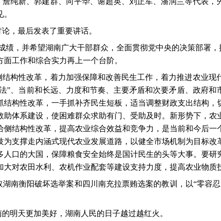
、詹纯新、郭建群、向平华、谢超英、刘正军、潘润兰等代表，
见。
讨论，最后发表了重要讲话。
成绩，并希望湖南广大干部群众，全面贯彻党中央的决策部署，按
方面工作和综合实力再上一个台阶。
侧结构性改革，着力加强保障和改善民生工作，着力推进农业现
减法”、当前和长远、力度和节奏、主要矛盾和次要矛盾、政府
抓结构性改革，一手抓补齐民生短板，适当调整财政支出结构，
救助体系建设，使困难群众求助有门、受助及时。新形势下，农
给侧结构性改革，提高农业综合效益和竞争力，是当前和今后一
技为支撑走内涵式现代农业发展道路，以健全市场机制为目标改
多人口的大国，保障粮食安全始终是国计民生的头等大事。要研
加大对农田水利、农机作业配套等建设支持力度，提高农业物质
取湖南衡阳破坏选举案和四川南充拉票贿选案的教训，以“零容忍
。
南的明天更加美好，湖南人民的日子越过越红火。