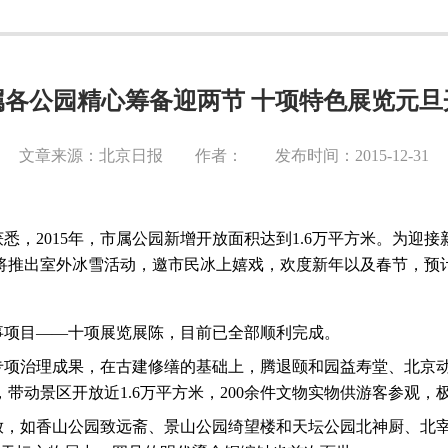
属各公园精心筹备迎两节 十项特色展览元旦
文章来源：北京日报 作者： 发布时间：2015-12-31
获悉，
2015
年，市属公园新增开放面积达到
1.6
万平方米。为迎接
将推出室外冰雪活动，邀市民冰上嬉戏，欢度新年以及春节，预
事项目——十项展览展陈，目前已全部顺利完成。
专项治理成果，在古建修缮的基础上，腾退颐和园益寿堂、北京
，带动景区开放近
1.6
万平方米，
200
余件文物实物供游客参观，
放，如香山公园致远斋、景山公园绮望楼和天坛公园北神厨、北