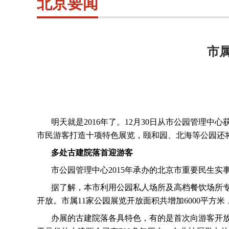
北京要闻
市
明天就是
2016
年了。
12
月
30
日从市公园管理中心
市民游客打造十项特色展览，颐和园、北海等公园还
多处古建院落首迎游客
市公园管理中心
2015
年承办的北京市重要民生实
据了解，本市利用公园私人场所及高档餐饮场所
开放。市属
11
家公园展览开放面积共增加
6000
平方米
办展的古建院落各具特色，有的是首次向游客开