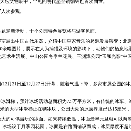
天坛文物展中，罕见的明代鎏金铜编钟也首次面世。
万人次参观。
主题迎新活动，十个公园特色展览将与游客见面。
展室展出中国古代乐器，介绍中国皇家音乐的起源发展演变；北京
0
余幅图片，展示在人为捕猎及环境的影响下，动物们的栖息地
化艺术生活展、中山公园冬季兰花展、玉渊潭公园“玉和光影”中
周
(12
月
21
日至
12
月
27
日
)
开幕，随着气温下降，多家市属公园的冰
作冰滑梯，预计冰场活动总面积为
7.5
万平方米，有传统的冰车、
米的大型冰滑梯正在砌冰块，公园大湖的冰层厚度已达
15
厘米，
最大的可供游玩的冰面。如果持续低温，冰面最早元旦就可以向
，冰场设于月季园花园，冰面是在路面铺设而成，冰层厚度不超