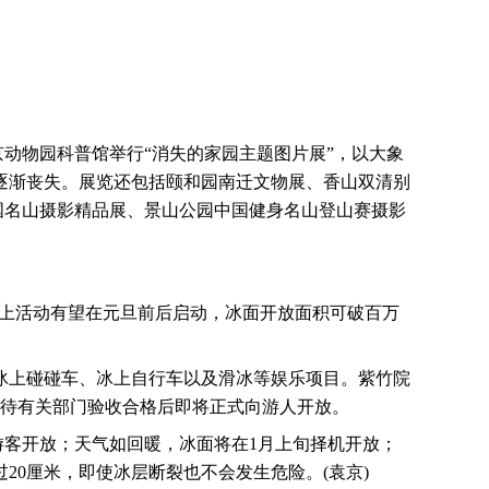
动物园科普馆举行“消失的家园主题图片展”，以大象
逐渐丧失。展览还包括颐和园南迁文物展、香山双清别
国名山摄影精品展、景山公园中国健身名山登山赛摄影
上活动有望在元旦前后启动，冰面开放面积可破百万
冰上碰碰车、冰上自行车以及滑冰等娱乐项目。紫竹院
待有关部门验收合格后即将正式向游人开放。
游客开放；天气如回暖，冰面将在
1
月上旬择机开放；
过
20
厘米，即使冰层断裂也不会发生危险。
(
袁京
)