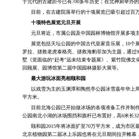
于元代的古建距今已有
700
多年历史；在北神厨举办的
目前，在古建院落举行的十项展览已吸引超过百
十项特色展览元旦开展
元旦将近，市属公园及中国园林博物馆开展多项
展览包括天坛公园的中国古代皇家音乐展，
10
个
罗拉、拯救老虎泰格亮、拯救海豹菲加为主题，通过
9
墅《党面临的“赶考”远未结束专题展》、紫竹院佛文
回顾展、园博馆第二届中国园林摄影大展等。
最大游玩冰面亮相颐和园
以戏雪为主的玉渊潭和陶然亭公园冰雪嘉年华上
平方米。
目前北海公园已开始做冰场的各项准备工作并制
公园南北小湖的冰场围挡和旗杆已布置好，高
6
米长
32
颐和园
2015
年将冰面扩至
70
万平方米，成为市区
北京植物园第二届冰上乐园也将在元旦期间拉开帷幕