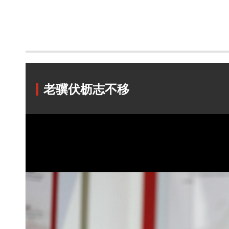
老骥伏枥志不移