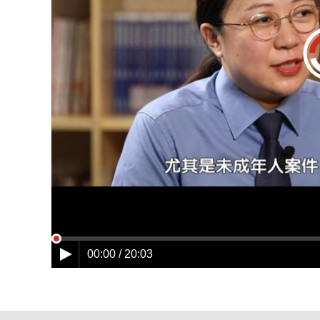
00:00 / 20:03