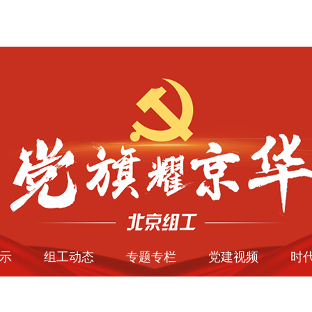
示
组工动态
专题专栏
党建视频
时