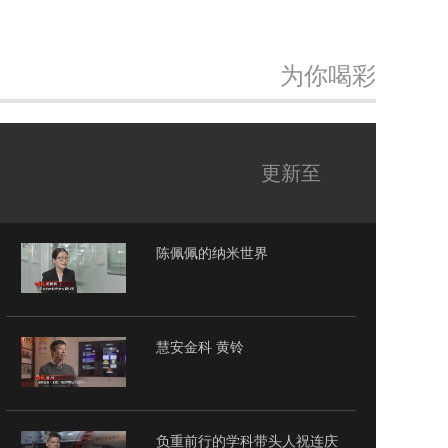
为你喝彩
更新至
陈佩佩的纳米世界
慧安金科 黄铃
负重前行的学科带头人祝连庆