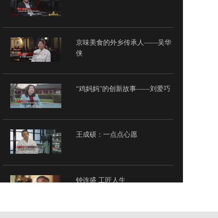
京味美食的外乡传承人——吴华
侠
“鸡妈妈”的创新故事——刘爱巧
王成硕：一点点心愿
钟连盛 工匠人生